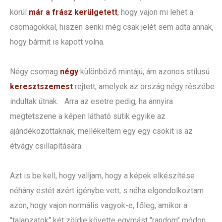
körül
már a frász kerülgetett
, hogy vajon mi lehet a
csomagokkal, hiszen senki még csak jelét sem adta annak,
hogy bármit is kapott volna.
Négy csomag
négy
különböző mintájú, ám azonos stílusú
keresztszemest
rejtett, amelyek az ország négy részébe
indultak útnak. Arra az esetre pedig, ha annyira
megtetszene a képen látható sütik egyike az
ajándékozottaknak, mellékeltem egy egy csokit is az
étvágy csillapítására.
Azt is be kell, hogy valljam, hogy a képek elkészítése
néhány estét azért igénybe vett, s néha elgondolkoztam
azon, hogy vajon normális vagyok-e, főleg, amikor a
"talapzatok" két zöldje követte egymást "random" módon.