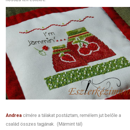
Andrea
címére a tálakat postáztam, remélem jut belőle a
család összes tagjának. (Mármint tál)