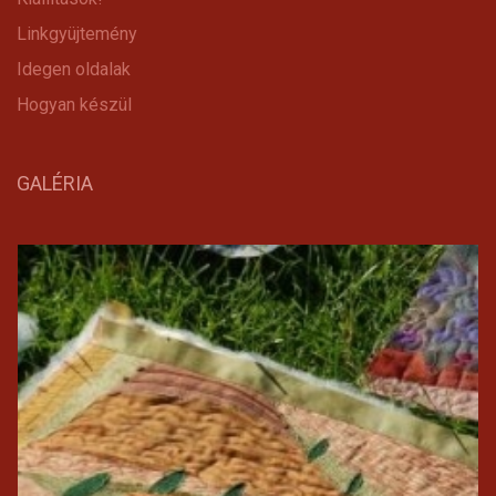
Linkgyüjtemény
Idegen oldalak
Hogyan készül
GALÉRIA