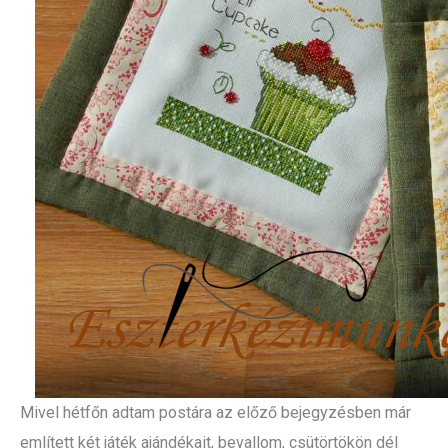
Mivel hétfőn adtam postára az előző bejegyzésben már
említett két játék ajándékait, bevallom, csütörtökön dél