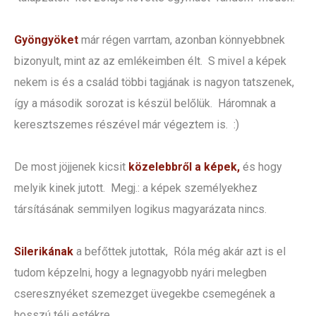
Gyöngyöket
már régen varrtam, azonban könnyebbnek
bizonyult, mint az az emlékeimben élt. S mivel a képek
nekem is és a család többi tagjának is nagyon tatszenek,
így a második sorozat is készül belőlük. Háromnak a
keresztszemes részével már végeztem is. :)
De most jöjjenek kicsit
közelebbről a képek,
és hogy
melyik kinek jutott. Megj.: a képek személyekhez
társításának semmilyen logikus magyarázata nincs.
Silerikának
a befőttek jutottak, Róla még akár azt is el
tudom képzelni, hogy a legnagyobb nyári melegben
cseresznyéket szemezget üvegekbe csemegének a
hosszú téli estékre.