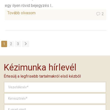
egy ilyen rövid bejegyzés l...
Tovább olvasom
2
1
2
3
Kézimunka hírlevél
Értesülj a legfrisebb tartalmakról első kézből