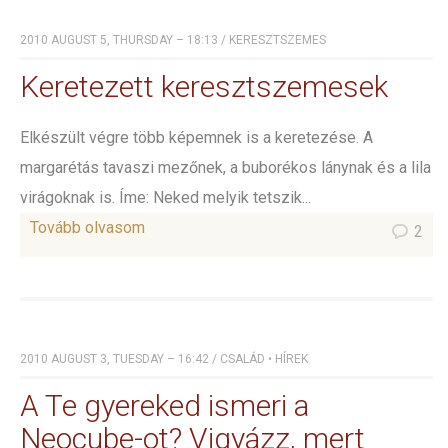
2010 AUGUST 5, THURSDAY – 18:13
/
KERESZTSZEMES
Keretezett keresztszemesek
Elkészült végre több képemnek is a keretezése. A
margarétás tavaszi mezőnek, a buborékos lánynak és a lila
virágoknak is. Íme: Neked melyik tetszik...
Tovább olvasom
2
2010 AUGUST 3, TUESDAY – 16:42
/
CSALÁD
•
HÍREK
A Te gyereked ismeri a
Neocube-ot? Vigyázz, mert