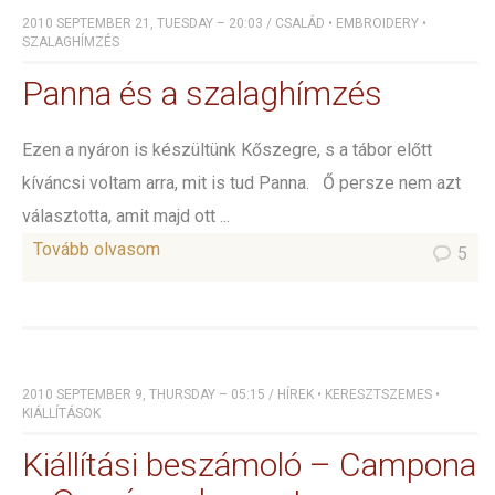
2010 SEPTEMBER 21, TUESDAY – 20:03
/
CSALÁD
•
EMBROIDERY
•
SZALAGHÍMZÉS
Panna és a szalaghímzés
Ezen a nyáron is készültünk Kőszegre, s a tábor előtt
kíváncsi voltam arra, mit is tud Panna. Ő persze nem azt
választotta, amit majd ott ...
Tovább olvasom
5
2010 SEPTEMBER 9, THURSDAY – 05:15
/
HÍREK
•
KERESZTSZEMES
•
KIÁLLÍTÁSOK
Kiállítási beszámoló – Campona