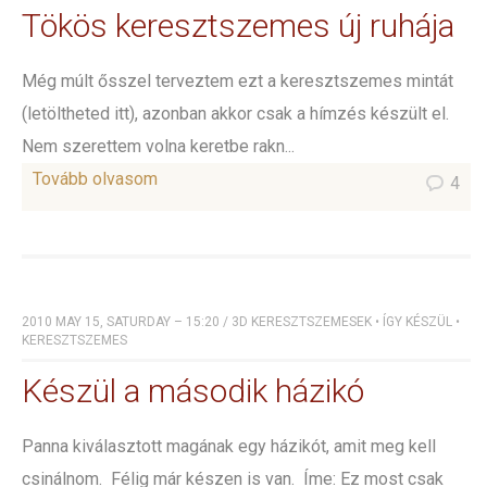
Tökös keresztszemes új ruhája
Még múlt ősszel terveztem ezt a keresztszemes mintát
(letöltheted itt), azonban akkor csak a hímzés készült el.
Nem szerettem volna keretbe rakn...
Tovább olvasom
4
2010 MAY 15, SATURDAY – 15:20
/
3D KERESZTSZEMESEK
•
ÍGY KÉSZÜL
•
KERESZTSZEMES
Készül a második házikó
Panna kiválasztott magának egy házikót, amit meg kell
csinálnom. Félig már készen is van. Íme: Ez most csak