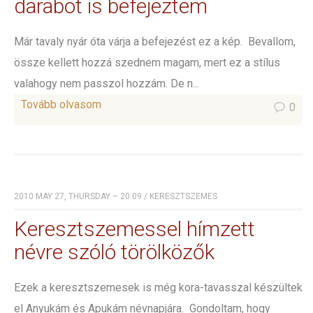
darabot is befejeztem
Már tavaly nyár óta várja a befejezést ez a kép. Bevallom,
össze kellett hozzá szednem magam, mert ez a stílus
valahogy nem passzol hozzám. De n...
Tovább olvasom
0
2010 MAY 27, THURSDAY – 20:09
/
KERESZTSZEMES
Keresztszemessel hímzett
névre szóló törölközők
Ezek a keresztszemesek is még kora-tavasszal készültek
el Anyukám és Apukám névnapjára. Gondoltam, hogy