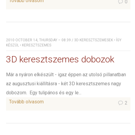
Tovább olvasom
0
2010 OCTOBER 14, THURSDAY – 08:39
/
3D KERESZTSZEMESEK
•
ÍGY
KÉSZÜL
•
KERESZTSZEMES
3D keresztszemes dobozok
Már a nyáron elkészült - igaz éppen az utolsó pillanatban
az augusztusi kiállításra - két 3D keresztszemes nagy
dobozom. Egy tulipános és egy le...
Tovább olvasom
2