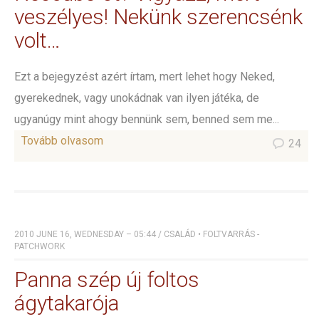
veszélyes! Nekünk szerencsénk
volt…
Ezt a bejegyzést azért írtam, mert lehet hogy Neked,
gyerekednek, vagy unokádnak van ilyen játéka, de
ugyanúgy mint ahogy bennünk sem, benned sem me...
Tovább olvasom
24
2010 JUNE 16, WEDNESDAY – 05:44
/
CSALÁD
•
FOLTVARRÁS -
PATCHWORK
Panna szép új foltos
ágytakarója