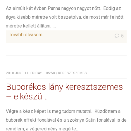
Az elmúlt két évben Panna nagyon nagyot nőtt. Eddig az
ágya kisebb méretre volt összetolva, de most már felnőtt
méretre kellett állítani. ...
Tovább olvasom
5
2010 JUNE 11, FRIDAY – 05:58
/
KERESZTSZEMES
Buborékos lány keresztszemes
– elkészült
Végre a kész képet is meg tudom mutatni. Küzdöttem a
buborék effekt fonalával és a szoknya Satin fonalával is de
remélem, a végeredmény megérte:...