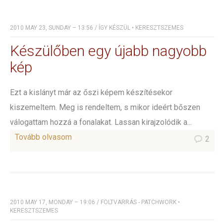
2010 MAY 23, SUNDAY – 13:56
/
ÍGY KÉSZÜL
•
KERESZTSZEMES
Készülőben egy újabb nagyobb
kép
Ezt a kislányt már az őszi képem készítésekor
kiszemeltem. Meg is rendeltem, s mikor ideért bőszen
válogattam hozzá a fonalakat. Lassan kirajzolódik a...
Tovább olvasom
2
2010 MAY 17, MONDAY – 19:06
/
FOLTVARRÁS - PATCHWORK
•
KERESZTSZEMES