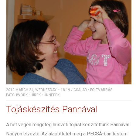
2010 MARCH 24, WEDNESDAY – 18:19
/
CSALÁD
•
FOLTVARRÁS -
PATCHWORK
•
HÍREK
•
ÜNNEPEK
Tojáskészítés Pannával
A hét végén rengeteg húsvéti tojást készítettünk Pannával.
Nagyon élvezte. Az alapötletet még a PECSÁ-ban lestem