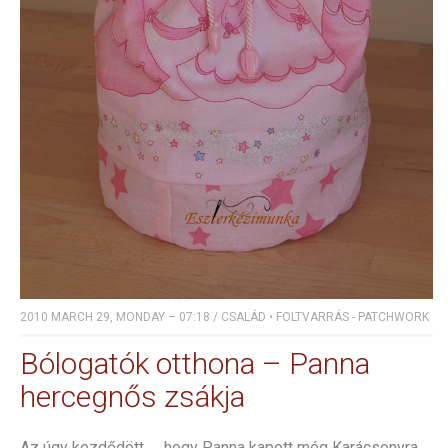
2010 MARCH 29, MONDAY – 07:18
/
CSALÁD
•
FOLTVARRÁS - PATCHWORK
Bólogatók otthona – Panna
hercegnős zsákja
Az úgy kezdődött ..., hogy Panna kapott még Karácsonyra