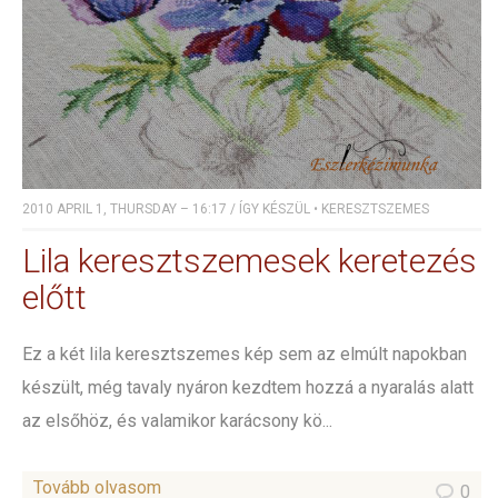
2010 APRIL 1, THURSDAY – 16:17
/
ÍGY KÉSZÜL
•
KERESZTSZEMES
Lila keresztszemesek keretezés
előtt
Ez a két lila keresztszemes kép sem az elmúlt napokban
készült, még tavaly nyáron kezdtem hozzá a nyaralás alatt
az elsőhöz, és valamikor karácsony kö...
Tovább olvasom
0