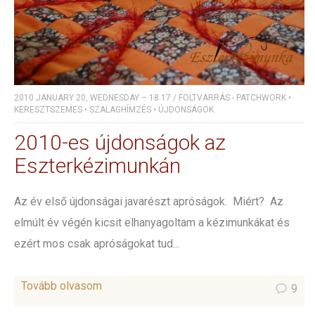
2010 JANUARY 20, WEDNESDAY – 18:17
/
FOLTVARRÁS - PATCHWORK
•
KERESZTSZEMES
•
SZALAGHÍMZÉS
•
ÚJDONSÁGOK
2010-es újdonságok az
Eszterkézimunkán
Az év első újdonságai javarészt apróságok. Miért? Az
elmúlt év végén kicsit elhanyagoltam a kézimunkákat és
ezért mos csak apróságokat tud...
Tovább olvasom
9