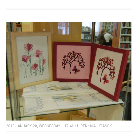
2010 JANUARY 20, WEDNESDAY – 17:41
/
HÍREK
•
KIÁLLÍTÁSOK