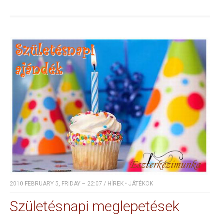
2010 FEBRUARY 5, FRIDAY – 22:07
/
HÍREK
•
JÁTÉKOK
Születésnapi meglepetések