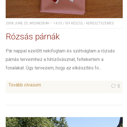
2008 JUNE 25, WEDNESDAY – 14:53
/
ÍGY KÉSZÜL
•
KERESZTSZEMES
Rózsás párnák
Pár nappal ezelőtt nekifogtam és szétvágtam a rózsás
párnás terveimhez a hímzővásznat, feltekertem a
fonalakat. Úgy tervezem, hogy az elkészítés fo...
Tovább olvasom
5