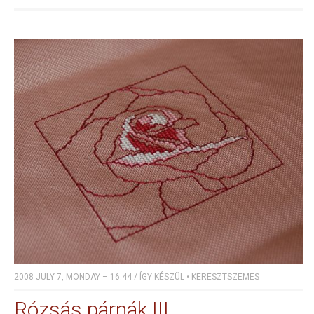
2008 JULY 7, MONDAY – 16:44
/
ÍGY KÉSZÜL
•
KERESZTSZEMES
Rózsás párnák III.