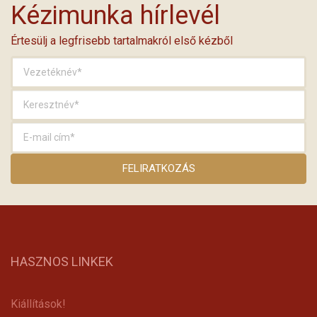
Kézimunka hírlevél
Értesülj a legfrisebb tartalmakról első kézből
HASZNOS LINKEK
Kiállítások!