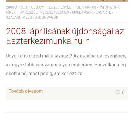
2008 APRIL 1, TUESDAY – 22:25
/
EGYÉB
•
FOLTVARRÁS - PATCHWORK
•
HÍREK
•
ÍGY KÉSZÜL
•
KERESZTSZEMES
•
KIÁLLÍTÁSOK
•
LANARTE
•
SZALAGHÍMZÉS
•
ÚJDONSÁGOK
2008. áprilisának újdonságai az
Eszterkezimunka.hu-n
Ugye Te is érzed már a tavaszt? Az ujjaidban, a levegőben,
az egyre több visszamosolygó emberben. Húsvétkor még
esett a hó, most pedig, amikor ezt íro...
Tovább olvasom
6