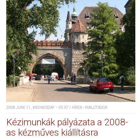
2008 JUNE 11, WEDNESDAY – 05:07
/
HÍREK
•
KIÁLLÍTÁSOK
Kézimunkák pályázata a 2008-
as kézműves kiállításra