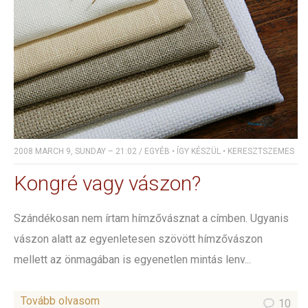
2008 MARCH 9, SUNDAY – 21:02
/
EGYÉB
•
ÍGY KÉSZÜL
•
KERESZTSZEMES
Kongré vagy vászon?
Szándékosan nem írtam hímzővásznat a címben. Ugyanis
vászon alatt az egyenletesen szövött hímzővászon
mellett az önmagában is egyenetlen mintás lenv...
Tovább olvasom
10