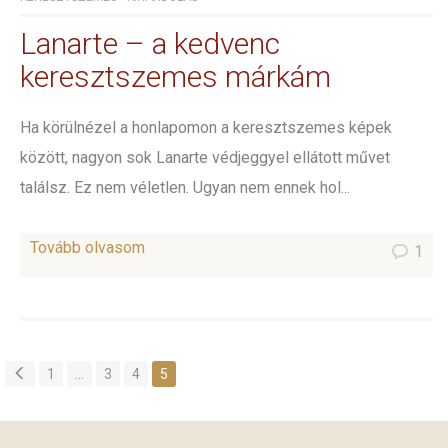
Lanarte – a kedvenc
keresztszemes márkám
Ha körülnézel a honlapomon a keresztszemes képek
között, nagyon sok Lanarte védjeggyel ellátott művet
találsz. Ez nem véletlen. Ugyan nem ennek hol...
Tovább olvasom
1
1
…
3
4
5