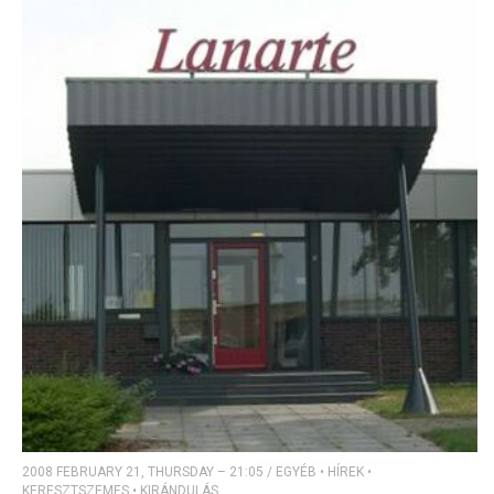
2008 FEBRUARY 21, THURSDAY – 21:05
/
EGYÉB
•
HÍREK
•
KERESZTSZEMES
•
KIRÁNDULÁS