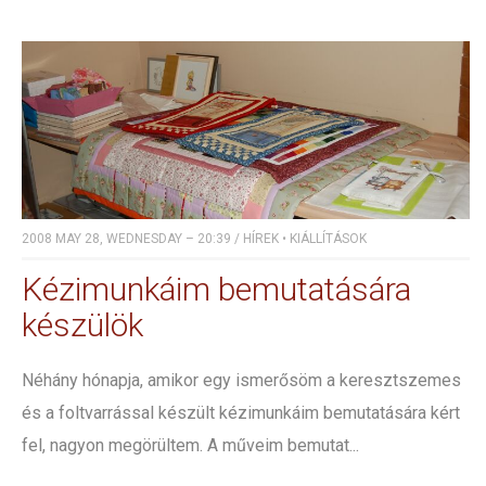
2008 MAY 28, WEDNESDAY – 20:39
/
HÍREK
•
KIÁLLÍTÁSOK
Kézimunkáim bemutatására
készülök
Néhány hónapja, amikor egy ismerősöm a keresztszemes
és a foltvarrással készült kézimunkáim bemutatására kért
fel, nagyon megörültem. A műveim bemutat...