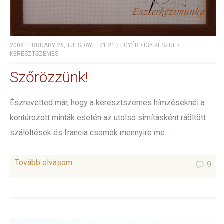
2008 FEBRUARY 26, TUESDAY – 21:21
/
EGYÉB
•
ÍGY KÉSZÜL
•
KERESZTSZEMES
Szőrözzünk!
Észrevetted már, hogy a keresztszemes hímzéseknél a
kontúrozott minták esetén az utolsó simításként ráöltött
szálöltések és francia csomók mennyire me...
Tovább olvasom
9