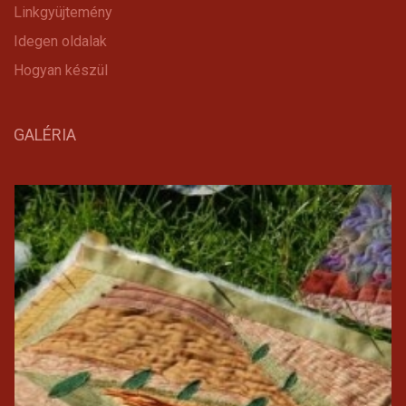
Linkgyüjtemény
Idegen oldalak
Hogyan készül
GALÉRIA