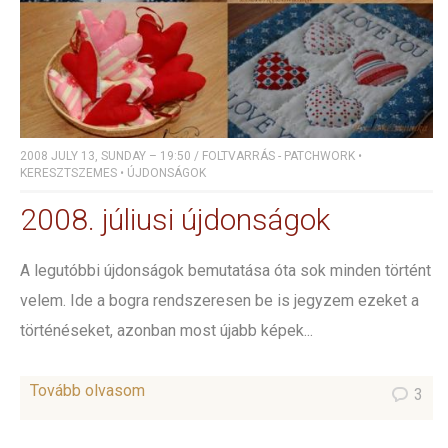
2008 JULY 13, SUNDAY – 19:50
/
FOLTVARRÁS - PATCHWORK
•
KERESZTSZEMES
•
ÚJDONSÁGOK
2008. júliusi újdonságok
A legutóbbi újdonságok bemutatása óta sok minden történt
velem. Ide a bogra rendszeresen be is jegyzem ezeket a
történéseket, azonban most újabb képek...
Tovább olvasom
3