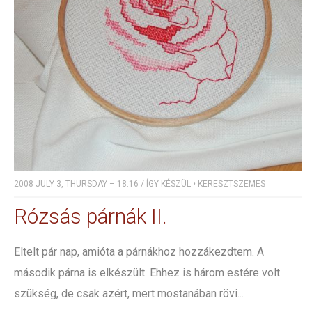
2008 JULY 3, THURSDAY – 18:16
/
ÍGY KÉSZÜL
•
KERESZTSZEMES
Rózsás párnák II.
Eltelt pár nap, amióta a párnákhoz hozzákezdtem. A
második párna is elkészült. Ehhez is három estére volt
szükség, de csak azért, mert mostanában rövi...