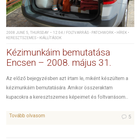
2008 JUNE 5, THURSDAY – 12:04
/
FOLTVARRÁS - PATCHWORK
•
HÍREK
•
KERESZTSZEMES
•
KIÁLLÍTÁSOK
Kézimunkáim bemutatása
Encsen – 2008. május 31.
Az előző bejegyzésben azt írtam le, miként készültem a
kézimunkáim bemutatására. Amikor összeraktam
kupacokra a keresztszemes képeimet és foltvarrásom...
Tovább olvasom
5