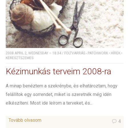
2008 APRIL 2, WEDNESDAY – 18:34
/
FOLTVARRÁS - PATCHWORK
•
HÍREK
•
KERESZTSZEMES
Kézimunkás terveim 2008-ra
A minap benéztem a szekrénybe, és elhatároztam, hogy
felállítok egy sorrendet, miket is szeretnék még idén
elkészíteni. Most ide leírom a terveket, és...
Tovább olvasom
4