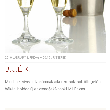
2010 JANUARY 1, FRIDAY – 00:19
/
ÜNNEPEK
B.Ú.É.K.!
Minden kedves olvasómnak sikeres, sok-sok öltögetős,
békés, boldog új esztendőt kívánok! M.I.Eszter