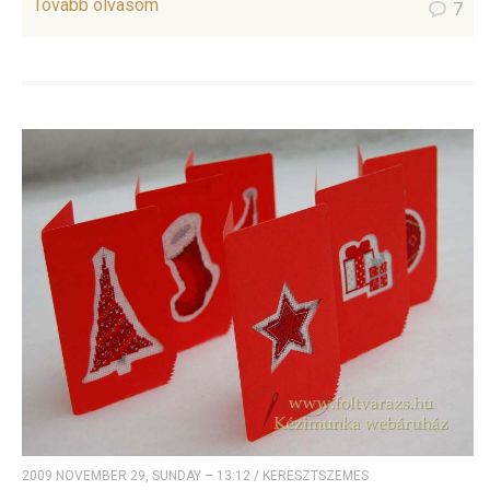
Tovább olvasom
7
2009 NOVEMBER 29, SUNDAY – 13:12
/
KERESZTSZEMES