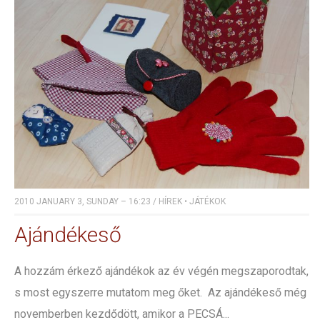
2010 JANUARY 3, SUNDAY – 16:23
/
HÍREK
•
JÁTÉKOK
Ajándékeső
A hozzám érkező ajándékok az év végén megszaporodtak,
s most egyszerre mutatom meg őket. Az ajándékeső még
novemberben kezdődött, amikor a PECSÁ...