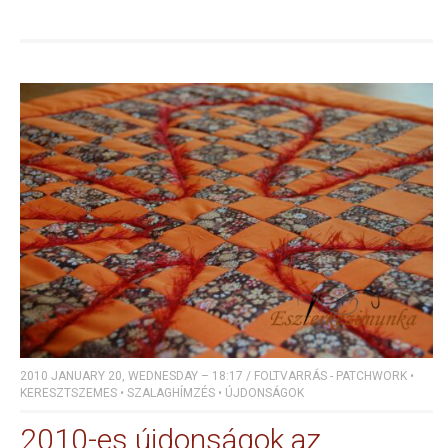
2010 JANUARY 20, WEDNESDAY – 18:17
/
FOLTVARRÁS - PATCHWORK
•
KERESZTSZEMES
•
SZALAGHÍMZÉS
•
ÚJDONSÁGOK
2010-es újdonságok az