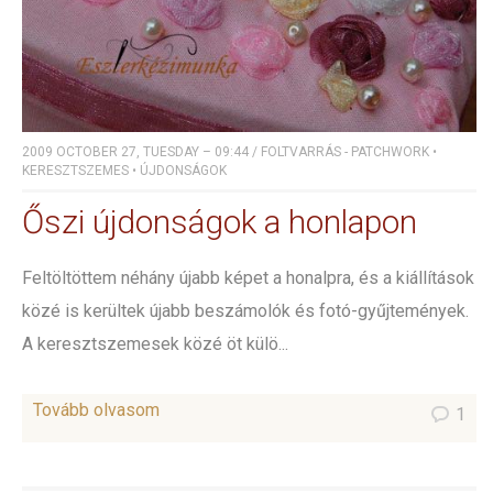
2009 OCTOBER 27, TUESDAY – 09:44
/
FOLTVARRÁS - PATCHWORK
•
KERESZTSZEMES
•
ÚJDONSÁGOK
Őszi újdonságok a honlapon
Feltöltöttem néhány újabb képet a honalpra, és a kiállítások
közé is kerültek újabb beszámolók és fotó-gyűjtemények.
A keresztszemesek közé öt külö...
Tovább olvasom
1