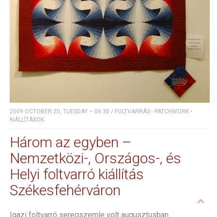
2009 OCTOBER 20, TUESDAY – 06:30
/
FOLTVARRÁS - PATCHWORK
•
KIÁLLÍTÁSOK
Három az egyben –
Nemzetközi-, Országos-, és
Helyi foltvarró kiállítás
Székesfehérváron
Igazi foltvarró seregszemle volt augusztusban