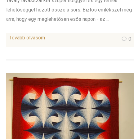
Tavaly tavasszal két szuper hölggyel és egy remek
lehetőséggel hozott össze a sors. Biztos emlékszel még
arra, hogy egy meglehetősen esős napon - az ...
Tovább olvasom
0