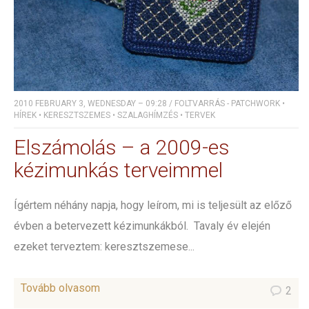
2010 FEBRUARY 3, WEDNESDAY – 09:28
/
FOLTVARRÁS - PATCHWORK
•
HÍREK
•
KERESZTSZEMES
•
SZALAGHÍMZÉS
•
TERVEK
Elszámolás – a 2009-es
kézimunkás terveimmel
Ígértem néhány napja, hogy leírom, mi is teljesült az előző
évben a betervezett kézimunkákból. Tavaly év elején
ezeket terveztem: keresztszemese...
Tovább olvasom
2