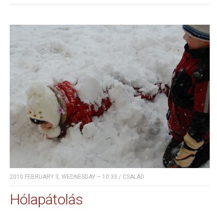
2010 FEBRUARY 3, WEDNESDAY – 10:33
/
CSALÁD
Hólapátolás