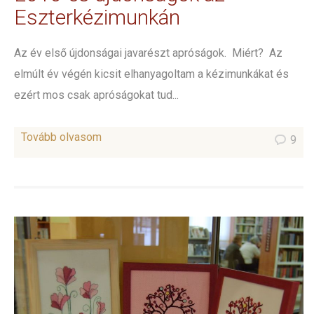
Eszterkézimunkán
Az év első újdonságai javarészt apróságok. Miért? Az
elmúlt év végén kicsit elhanyagoltam a kézimunkákat és
ezért mos csak apróságokat tud...
Tovább olvasom
9