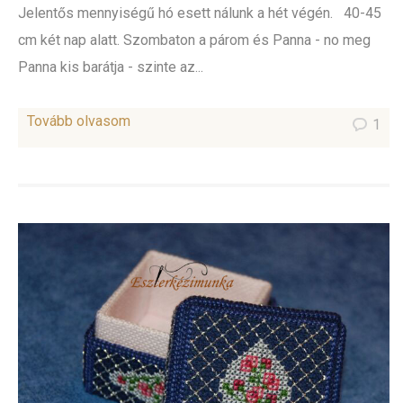
Jelentős mennyiségű hó esett nálunk a hét végén. 40-45
cm két nap alatt. Szombaton a párom és Panna - no meg
Panna kis barátja - szinte az...
Tovább olvasom
1