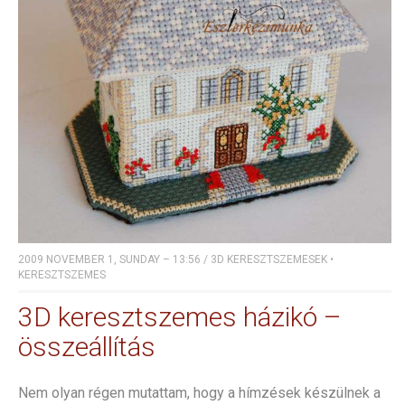
2009 NOVEMBER 1, SUNDAY – 13:56
/
3D KERESZTSZEMESEK
•
KERESZTSZEMES
3D keresztszemes házikó –
összeállítás
Nem olyan régen mutattam, hogy a hímzések készülnek a