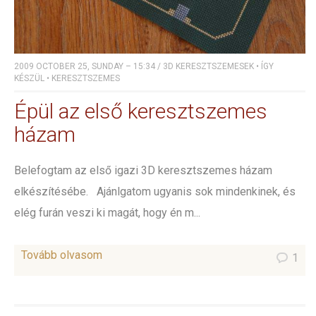
2009 OCTOBER 25, SUNDAY – 15:34
/
3D KERESZTSZEMESEK
•
ÍGY
KÉSZÜL
•
KERESZTSZEMES
Épül az első keresztszemes
házam
Belefogtam az első igazi 3D keresztszemes házam
elkészítésébe. Ajánlgatom ugyanis sok mindenkinek, és
elég furán veszi ki magát, hogy én m...
Tovább olvasom
1