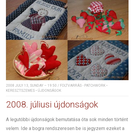
2008 JULY 13, SUNDAY – 19:50
/
FOLTVARRÁS - PATCHWORK
•
KERESZTSZEMES
•
ÚJDONSÁGOK
2008. júliusi újdonságok
A legutóbbi újdonságok bemutatása óta sok minden történt
velem. Ide a bogra rendszeresen be is jegyzem ezeket a