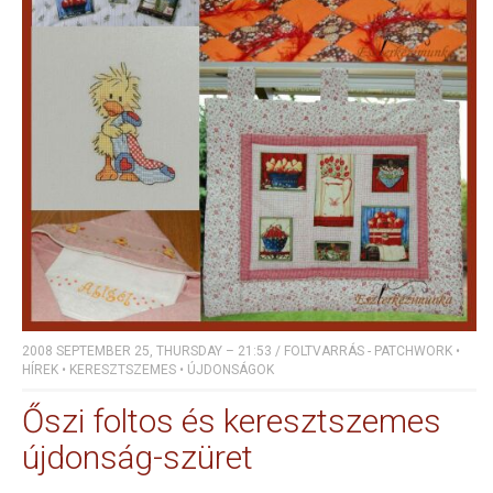
2008 SEPTEMBER 25, THURSDAY – 21:53
/
FOLTVARRÁS - PATCHWORK
•
HÍREK
•
KERESZTSZEMES
•
ÚJDONSÁGOK
Őszi foltos és keresztszemes
újdonság-szüret