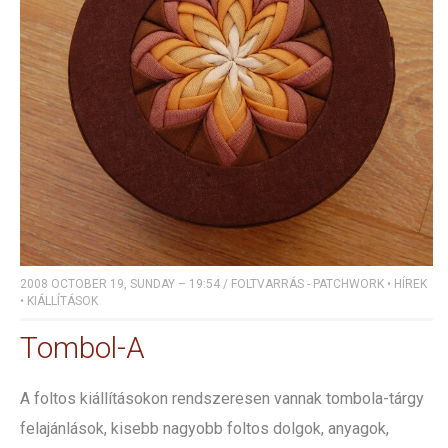
2008 OCTOBER 19, SUNDAY – 19:54
/
FOLTVARRÁS - PATCHWORK
•
HÍREK
•
KIÁLLÍTÁSOK
Tombol-A
A foltos kiállításokon rendszeresen vannak tombola-tárgy
felajánlások, kisebb nagyobb foltos dolgok, anyagok,