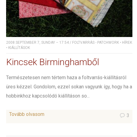
2008 SEPTEMBER 7, SUNDAY – 17:54
/
FOLTVARRÁS - PATCHWORK
•
HÍREK
•
KIÁLLÍTÁSOK
Kincsek Birminghamből
Természetesen nem tértem haza a foltvarrás-kiállításról
üres kézzel. Gondolom, ezzel sokan vagyunk így, hogy ha a
hobbinkhoz kapcsolódó kiállításon so...
Tovább olvasom
3