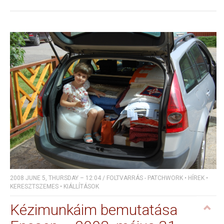
2008 JUNE 5, THURSDAY – 12:04
/
FOLTVARRÁS - PATCHWORK
•
HÍREK
•
KERESZTSZEMES
•
KIÁLLÍTÁSOK
Kézimunkáim bemutatása