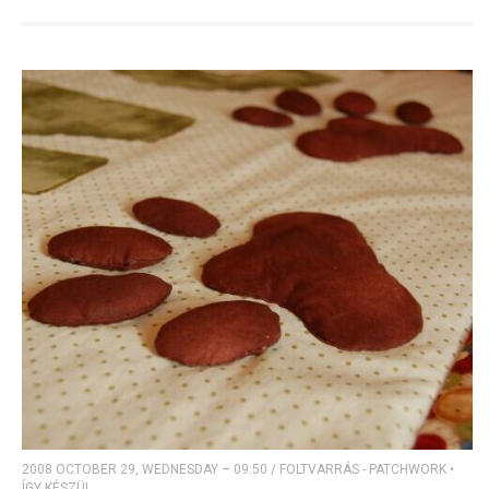
2008 OCTOBER 29, WEDNESDAY – 09:50
/
FOLTVARRÁS - PATCHWORK
•
ÍGY KÉSZÜL