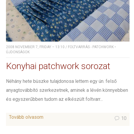
2008 NOVEMBER 7, FRIDAY – 13:10
/
FOLTVARRÁS - PATCHWORK
•
ÚJDONSÁGOK
Konyhai patchwork sorozat
Néhány hete büszke tulajdonosa lettem egy ún. felső
anyagtovábbító szerkezetnek, aminek a lévén könnyebben
és egyszerűbben tudom az elkészült foltvarr...
Tovább olvasom
10