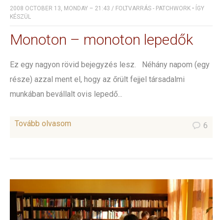
2008 OCTOBER 13, MONDAY – 21:43
/
FOLTVARRÁS - PATCHWORK
•
ÍGY
KÉSZÜL
Monoton – monoton lepedők
Ez egy nagyon rövid bejegyzés lesz. Néhány napom (egy
része) azzal ment el, hogy az őrült fejjel társadalmi
munkában bevállalt ovis lepedő...
Tovább olvasom
6