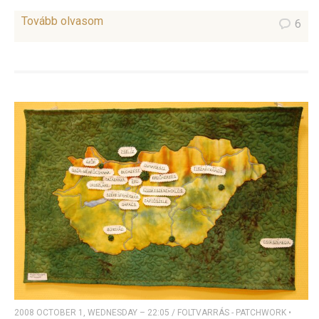
Tovább olvasom
6
2008 OCTOBER 1, WEDNESDAY – 22:05
/
FOLTVARRÁS - PATCHWORK
•