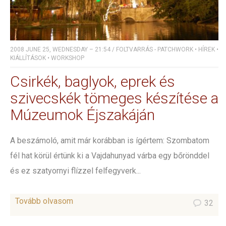
2008 JUNE 25, WEDNESDAY – 21:54
/
FOLTVARRÁS - PATCHWORK
•
HÍREK
•
KIÁLLÍTÁSOK
•
WORKSHOP
Csirkék, baglyok, eprek és
szivecskék tömeges készítése a
Múzeumok Éjszakáján
A beszámoló, amit már korábban is ígértem: Szombatom
fél hat körül értünk ki a Vajdahunyad várba egy bőrönddel
és ez szatyornyi flízzel felfegyverk...
Tovább olvasom
32