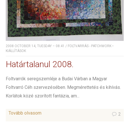
2008 OCTOBER 14, TUESDAY – 08:41
/
FOLTVARRÁS - PATCHWORK
•
KIÁLLÍTÁSOK
Határtalanul 2008.
Foltvarrók seregszemléje a Budai Várban a Magyar
Foltvarró Céh szervezésében. Megmérettetés és kihívás.
Korlátok közé szorított fantázia, am...
Tovább olvasom
2