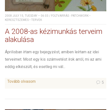
2008 JULY 15, TUESDAY – 06:03
/
FOLTVARRÁS - PATCHWORK
•
KERESZTSZEMES
•
TERVEK
A 2008-as kézimunkás terveim
alakulása
Áprilisban írtam egy bejegyzést, amiben leírtam az idei
terveimet. Most egy kis számvetést írok arról, mi az ami
eddig elkészült, és esetleg mi vál...
Tovább olvasom
5