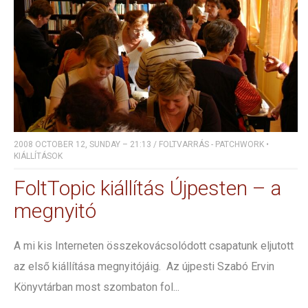
2008 OCTOBER 12, SUNDAY – 21:13
/
FOLTVARRÁS - PATCHWORK
•
KIÁLLÍTÁSOK
FoltTopic kiállítás Újpesten – a
megnyitó
A mi kis Interneten összekovácsolódott csapatunk eljutott
az első kiállítása megnyitójáig. Az újpesti Szabó Ervin
Könyvtárban most szombaton fol...